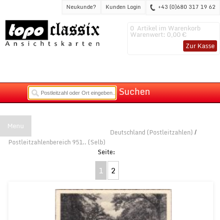
Neukunde?
Kunden Login
+43 (0)680 317 19 62
0
Artikel im Warenkorb
Warenwert:
0,00 €
Zur Kasse
Suchen
Menu
Deutschland (Postleitzahlen)
/
Postleitzahlenbereich 951.. (Selb)
1
2