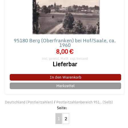
95180 Berg (Oberfranken) bei Hof/Saale, ca.
1960
8,00 €
inkl. gesetzl. MwSt.
zzgl.Versand
Lieferbar
In den Warenkorb
Merkzettel
Deutschland (Postleitzahlen)
/
Postleitzahlenbereich 951.. (Selb)
1
2