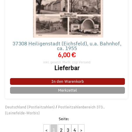
37308 Heiligenstadt (Eichsfeld), u.a. Bahnhof,
ca. 1955
6,00 €
inkl. gesetzl. MwSt.
zzgl.Versand
Lieferbar
In den Warenkorb
Merkzettel
Deutschland (Postleitzahlen)
/
Postleitzahlenbereich 373..
(Leinefelde-Worbis)
<
1
2
3
4
>