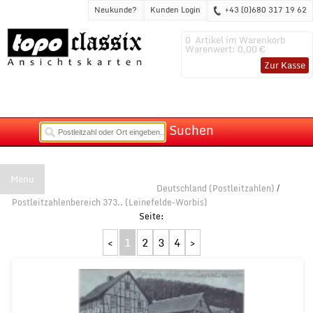
Neukunde?
Kunden Login
+43 (0)680 317 19 62
0
Artikel im Warenkorb
Warenwert:
0,00 €
Zur Kasse
Suchen
Menu
Deutschland (Postleitzahlen)
/
Postleitzahlenbereich 373.. (Leinefelde-Worbis)
<
1
2
3
4
>