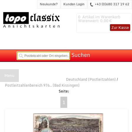
Neukunde?
Kunden Login
+43 (0)680 317 19 62
0
Artikel im Warenkorb
Warenwert:
0,00 €
Zur Kasse
Suchen
Menu
Deutschland (Postleitzahlen)
/
Postleitzahlenbereich 976.. (Bad Kissingen)
1