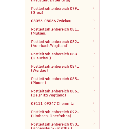
(Neustadt an der Orla)
Postleitzahlenbereich 079..

(Greiz)
08056-08066 Zwickau
Postleitzahlenbereich 081.. 
(Mülsen)
Postleitzahlenbereich 082.. 
(Auerbach/Vogtland)
Postleitzahlenbereich 083.. 
(Glauchau)
Postleitzahlenbereich 084.. 
(Werdau)
Postleitzahlenbereich 085.. 
(Plauen)
Postleitzahlenbereich 086.. 
(Oelsnitz/Vogtland)
09111-09247 Chemnitz
Postleitzahlenbereich 092..

(Limbach-Oberfrohna)
Postleitzahlenbereich 093..
(Hohenstein-Ernstthal)