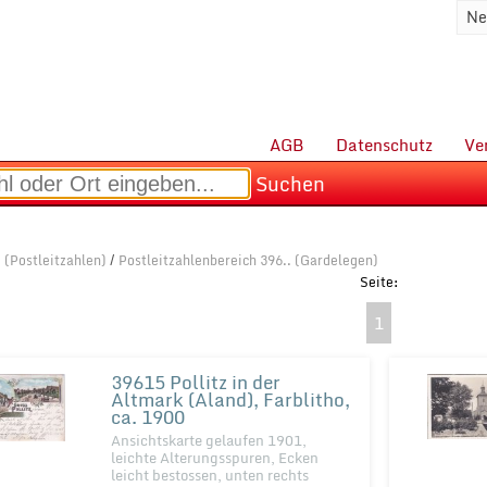
Ne
AGB
Datenschutz
Ve
Suchen
 (Postleitzahlen)
/
Postleitzahlenbereich 396.. (Gardelegen)
1
39615 Pollitz in der
Altmark (Aland), Farblitho,
ca. 1900
Ansichtskarte gelaufen 1901,
leichte Alterungsspuren, Ecken
leicht bestossen, unten rechts