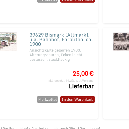
39629 Bismark (Altmark),
u.a. Bahnhof, Farblitho, ca.
1900
Ansichtskarte gelaufen 1900,
Alterungsspuren, Ecken leicht
bestossen, stockfleckig
25,00 €
inkl. gesetzl. MwSt.
zzgl.Versand
Lieferbar
Merkzettel
In den Warenkorb
 (Postleitzahlen)
/
Postleitzahlenbereich 396.. (Gardelegen)