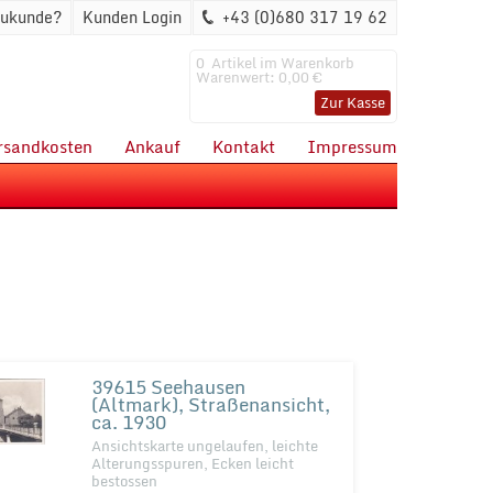
ukunde?
Kunden Login
+43 (0)680 317 19 62
0
Artikel im Warenkorb
Warenwert:
0,00 €
Zur Kasse
rsandkosten
Ankauf
Kontakt
Impressum
39615 Seehausen
(Altmark), Straßenansicht,
ca. 1930
Ansichtskarte ungelaufen, leichte
Alterungsspuren, Ecken leicht
bestossen