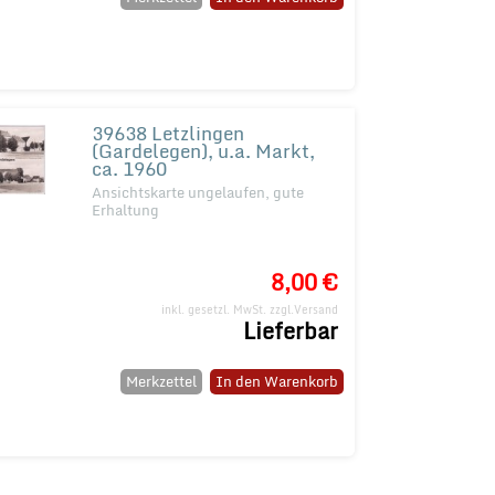
39638 Letzlingen
(Gardelegen), u.a. Markt,
ca. 1960
Ansichtskarte ungelaufen, gute
Erhaltung
8,00 €
inkl. gesetzl. MwSt.
zzgl.Versand
Lieferbar
Merkzettel
In den Warenkorb