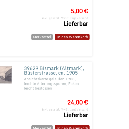
5,00 €
inkl. gesetzl. MwSt.
zzgl.Versand
Lieferbar
Merkzettel
In den Warenkorb
39629 Bismark (Altmark),
Büsterstrasse, ca. 1905
Ansichtskarte gelaufen 1908,
leichte Alterungsspuren, Ecken
leicht bestossen
24,00 €
inkl. gesetzl. MwSt.
zzgl.Versand
Lieferbar
Merkzettel
In den Warenkorb