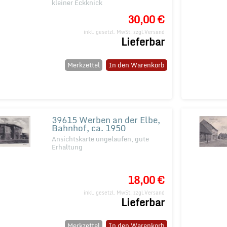
kleiner Eckknick
30,00 €
inkl. gesetzl. MwSt.
zzgl.Versand
Lieferbar
Merkzettel
In den Warenkorb
39615 Werben an der Elbe,
Bahnhof, ca. 1950
Ansichtskarte ungelaufen, gute
Erhaltung
18,00 €
inkl. gesetzl. MwSt.
zzgl.Versand
Lieferbar
Merkzettel
In den Warenkorb