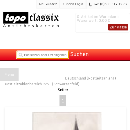
Neukunde?
Kunden Login
+43 (0)680 317 19 62
0
Artikel im Warenkorb
Warenwert:
0,00 €
Zur Kasse
Suchen
Menu
Deutschland (Postleitzahlen)
/
Postleitzahlenbereich 925.. (Schwarzenfeld)
1