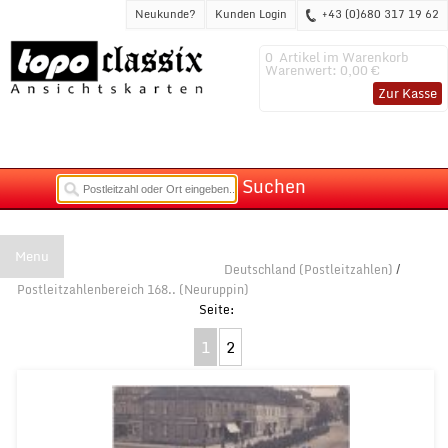
Neukunde?
Kunden Login
+43 (0)680 317 19 62
0
Artikel im Warenkorb
Warenwert:
0,00 €
Zur Kasse
Suchen
Menu
Deutschland (Postleitzahlen)
/
Postleitzahlenbereich 168.. (Neuruppin)
1
2