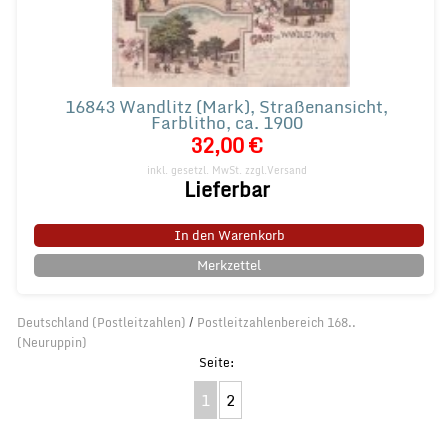
16843 Wandlitz (Mark), Straßenansicht,
Farblitho, ca. 1900
32,00 €
inkl. gesetzl. MwSt.
zzgl.Versand
Lieferbar
In den Warenkorb
Merkzettel
Deutschland (Postleitzahlen)
/
Postleitzahlenbereich 168..
(Neuruppin)
1
2