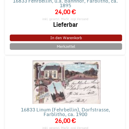
16833 Fehrbellin, u.a. Bahnhof, Farblitho, ca.
1895
24,00 €
inkl. gesetzl. MwSt.
zzgl.Versand
Lieferbar
In den Warenkorb
Merkzettel
16833 Linum (Fehrbellin), Dorfstrasse,
Farblitho, ca. 1900
26,00 €
inkl. gesetzl. MwSt.
zzgl.Versand