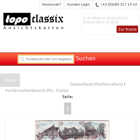
Neukunde?
Kunden Login
+43 (0)680 317 19 62
0
Artikel im Warenkorb
Warenwert:
0,00 €
Zur Kasse
Suchen
Menu
Deutschland (Postleitzahlen)
/
Postleitzahlenbereich 292.. (Celle)
1