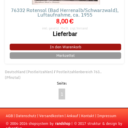
76332 Rotensol (Bad Herrenalb/Schwarzwald),
Luftaufnahme, ca. 1955
8,00 €
inkl. gesetzl. MwSt.
zzgl.Versand
Lieferbar
In den Warenkorb
Merkzettel
Deutschland (Postleitzahlen)
/
Postleitzahlenbereich 763..
(Pfinztal)
1
AGB
|
Datenschutz
|
Versandkosten
|
Ankauf
|
Kontakt
|
Impressum
© 2004-2026 shopsystem by
randshop
|
© 2017 struktur & design by