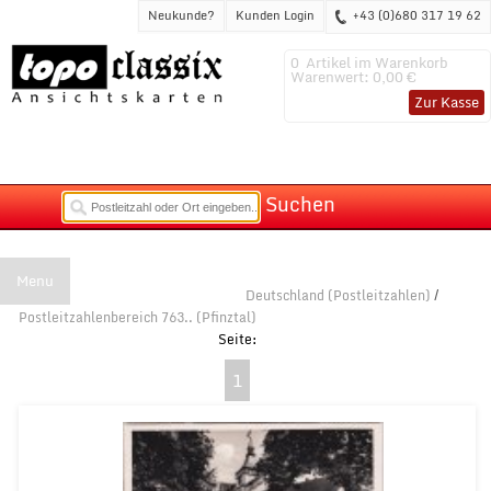
Neukunde?
Kunden Login
+43 (0)680 317 19 62
0
Artikel im Warenkorb
Warenwert:
0,00 €
Zur Kasse
Suchen
Menu
Deutschland (Postleitzahlen)
/
Postleitzahlenbereich 763.. (Pfinztal)
1