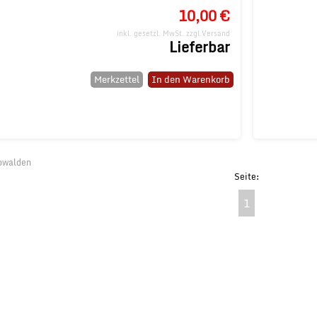
10,00 €
inkl. gesetzl. MwSt.
zzgl.Versand
Lieferbar
Merkzettel
In den Warenkorb
bwalden
1