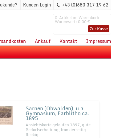
ukunde?
Kunden Login
+43 (0)680 317 19 62
0
Artikel im Warenkorb
Warenwert:
0,00 €
Zur Kasse
rsandkosten
Ankauf
Kontakt
Impressum
Sarnen (Obwalden), u.a.
Gymnasium, Farblitho ca.
1895
Ansichtskarte gelaufen 1897, gute
Bedarfserhaltung, frankierseitig
fleckig